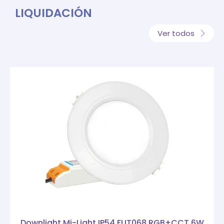
LIQUIDACIÓN
Ver todos
Downlight Mi-Light IP54 FUT068 RGB+CCT 6W